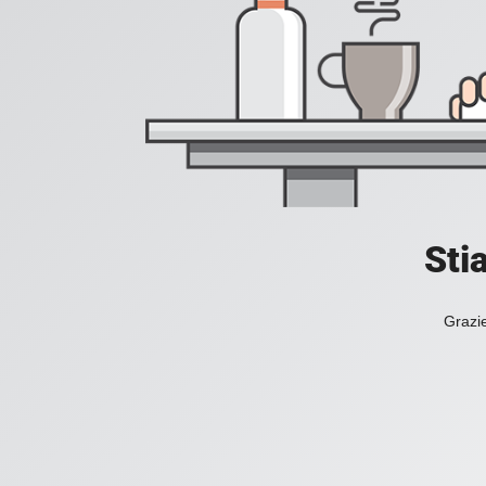
Sti
Grazie