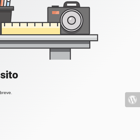
sito
 breve.