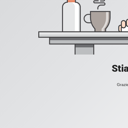
Sti
Grazie