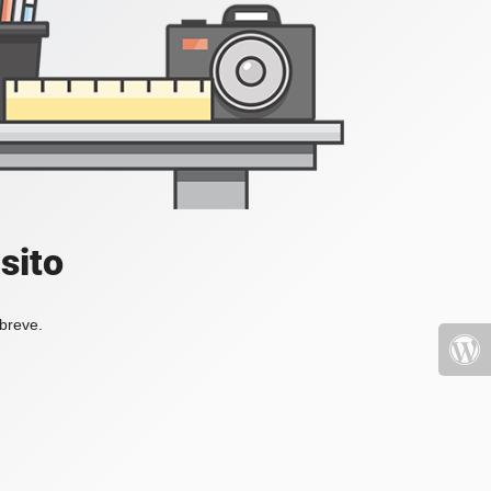
sito
 breve.