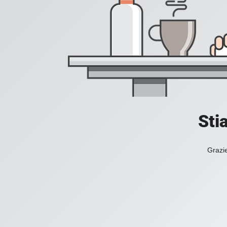
Sti
Grazie