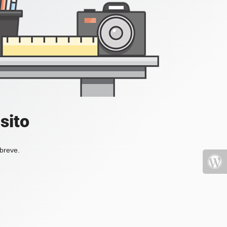
sito
 breve.