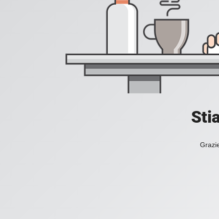
Sti
Grazie