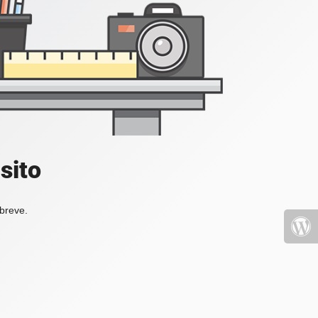
sito
 breve.