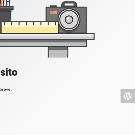
sito
 breve.