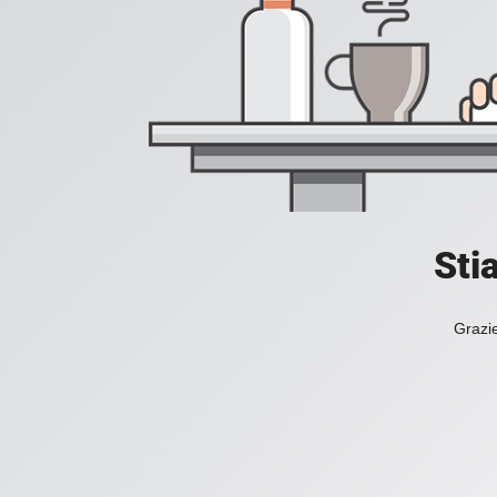
Sti
Grazie