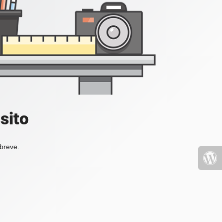
sito
 breve.