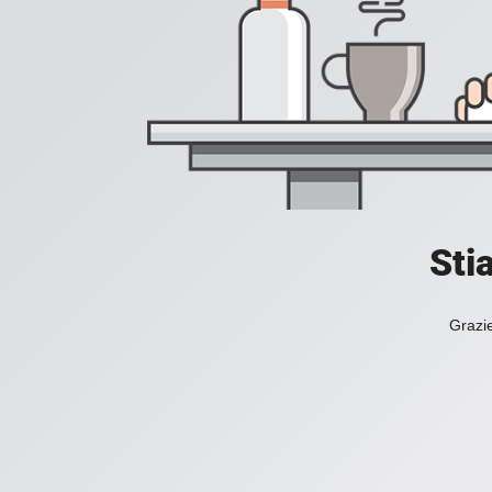
Sti
Grazie