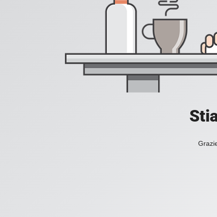
Sti
Grazie