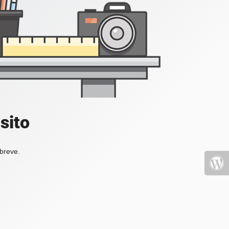
sito
 breve.