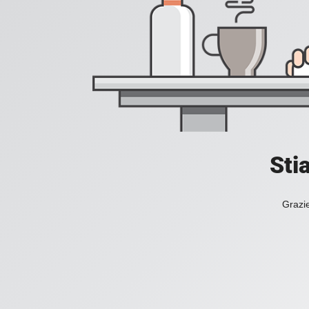
Sti
Grazie