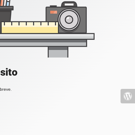
sito
 breve.