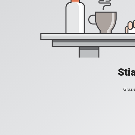
Sti
Grazie