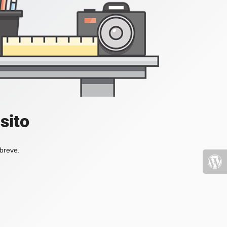
sito
 breve.