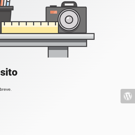
sito
 breve.