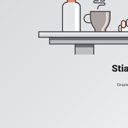
Sti
Grazie