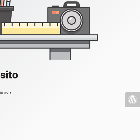
sito
 breve.