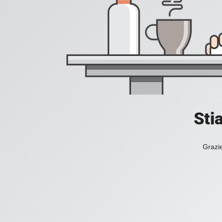
Sti
Grazie