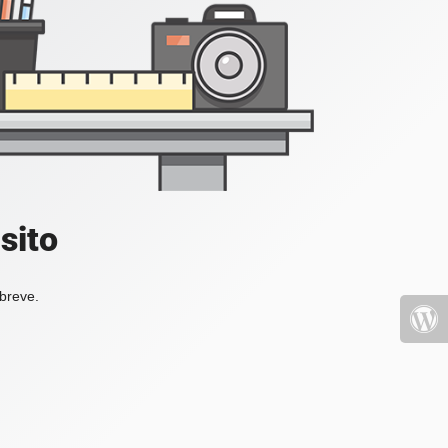
sito
 breve.