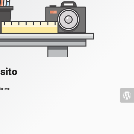
sito
 breve.