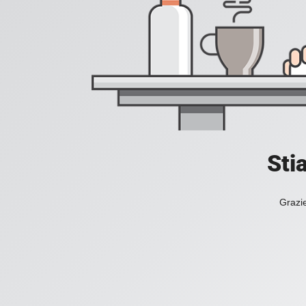
Sti
Grazie