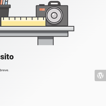
sito
 breve.