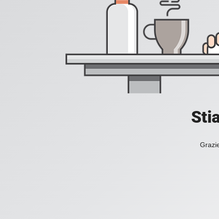
Sti
Grazie