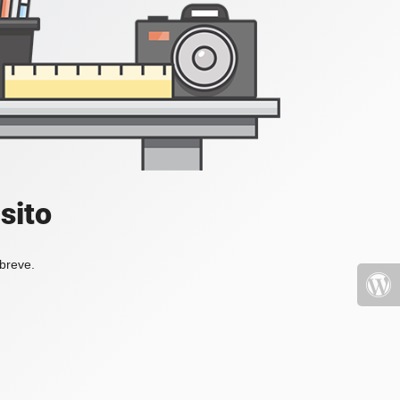
sito
 breve.