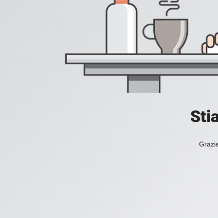
Sti
Grazie