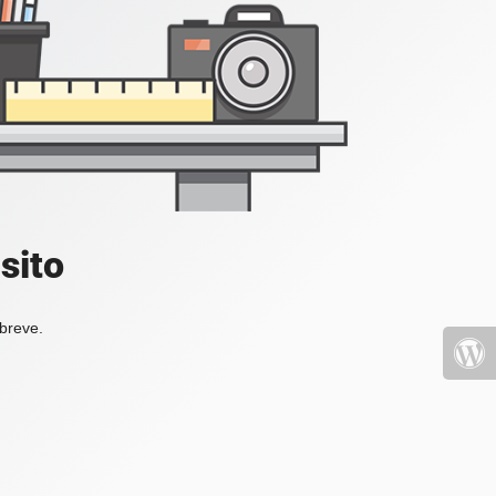
sito
 breve.