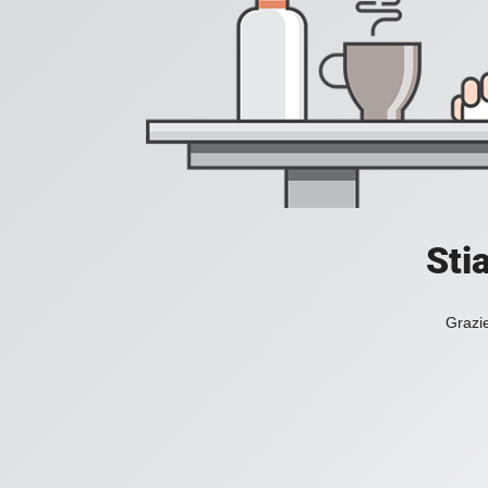
Sti
Grazie