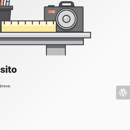
sito
 breve.