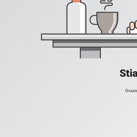
Sti
Grazie