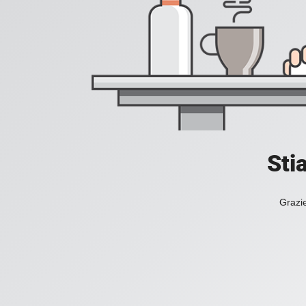
Sti
Grazie