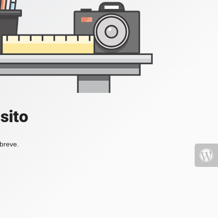
sito
 breve.