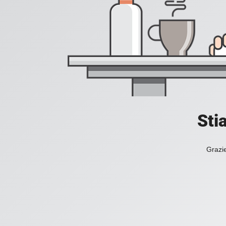
Sti
Grazie