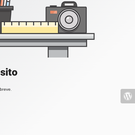
sito
 breve.