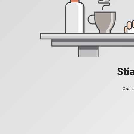
Sti
Grazie