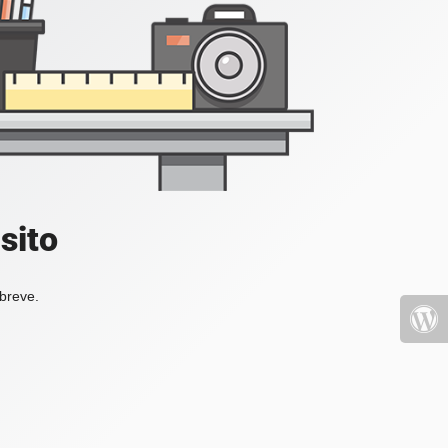
sito
 breve.