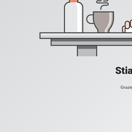
Sti
Grazie