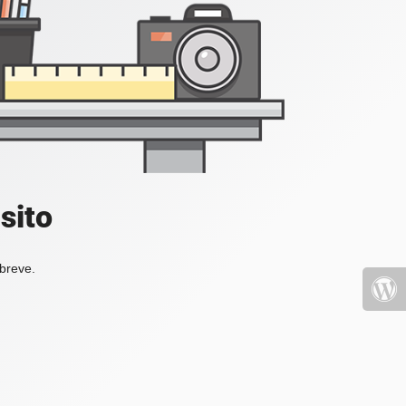
sito
 breve.