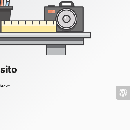
sito
 breve.