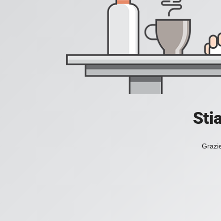
Sti
Grazie