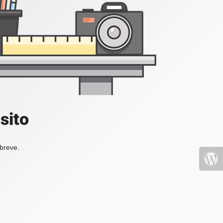
sito
 breve.