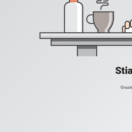
Sti
Grazie