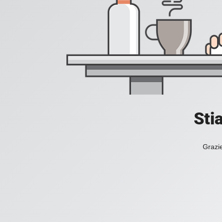
Sti
Grazie