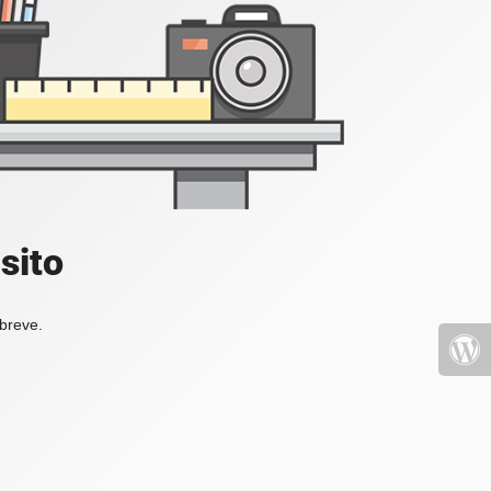
sito
 breve.