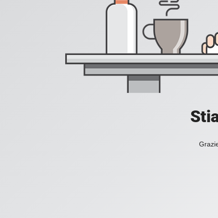
Sti
Grazie