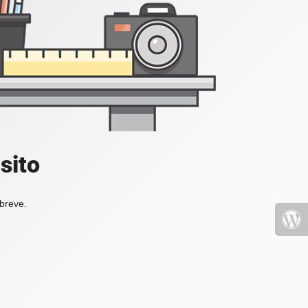
sito
 breve.