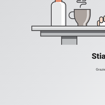
Sti
Grazie