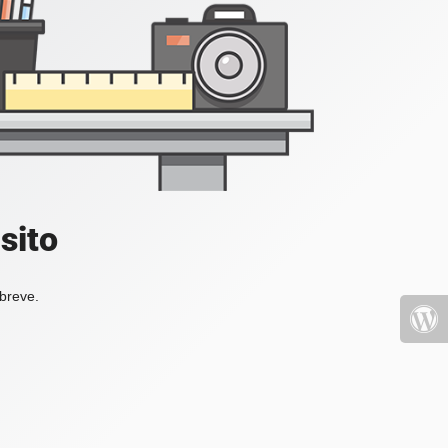
sito
 breve.