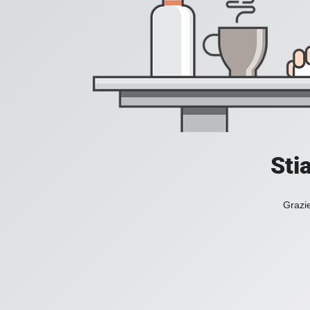
Sti
Grazie