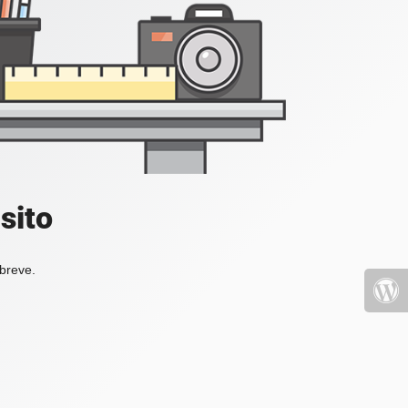
sito
 breve.