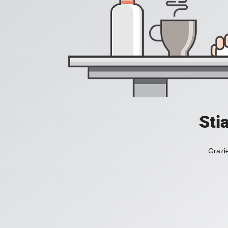
Sti
Grazie