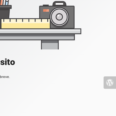
sito
 breve.