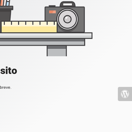
sito
 breve.