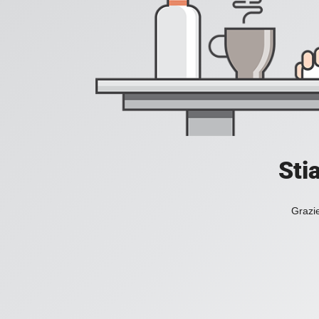
Sti
Grazie