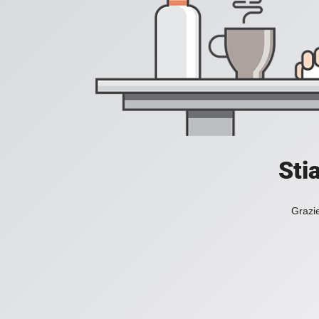
Sti
Grazie