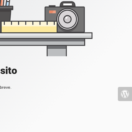
sito
 breve.