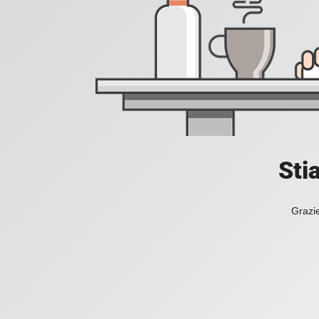
Sti
Grazie