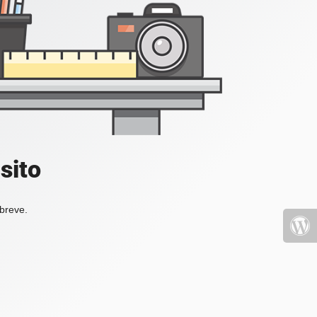
sito
 breve.