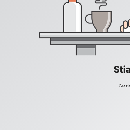
Sti
Grazie