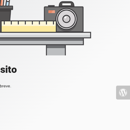
sito
 breve.