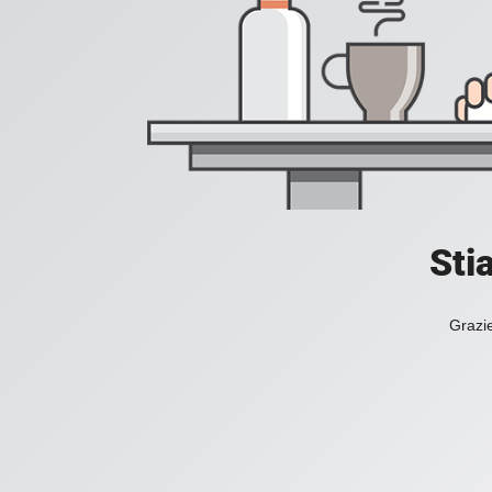
Sti
Grazie