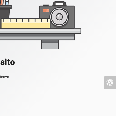
sito
 breve.