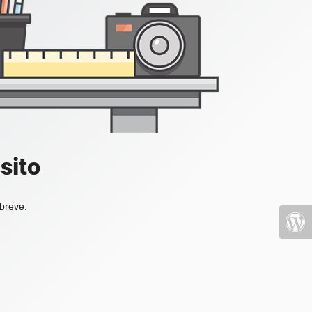
sito
 breve.