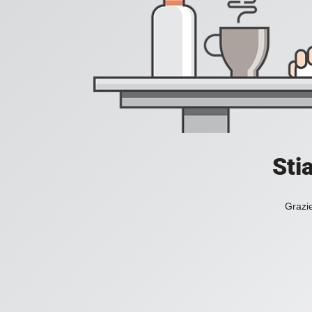
Sti
Grazie