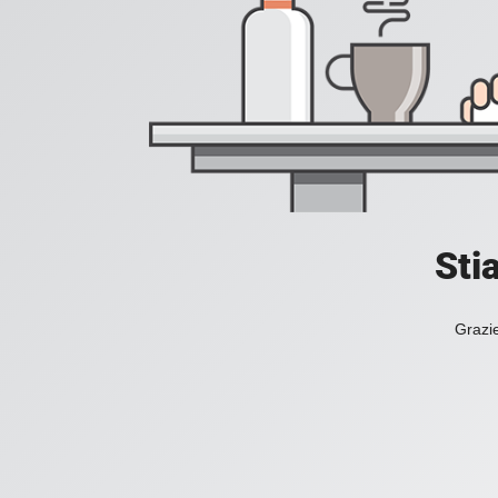
Sti
Grazie