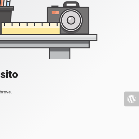
sito
 breve.