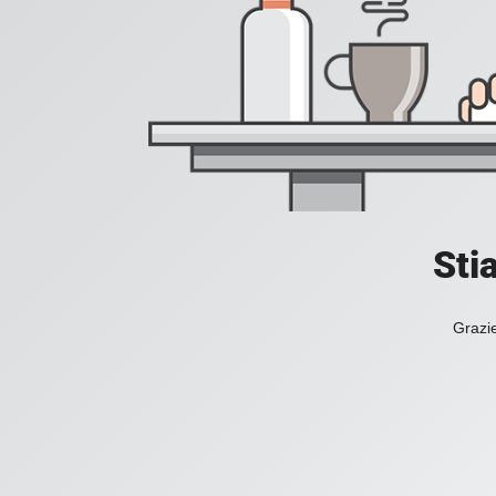
Sti
Grazie