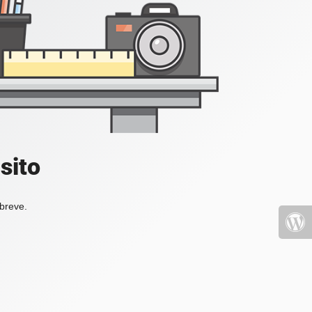
sito
 breve.